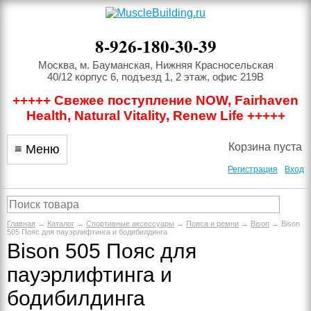
8-926-180-30-39
Москва, м. Бауманская, Нижняя Красносельская
40/12 корпус 6, подъезд 1, 2 этаж, офис 219В
+++++ Свежее поступление NOW, Fairhaven
Health, Natural Vitality, Renew Life +++++
Корзина пуста
≡ Меню
Регистрация
Вход
Главная
→
Каталог
→
Спортивные аксессуары
→
Пояса и ремни
→
Bison
→ Bison
505 Пояс для пауэрлифтинга и бодибилдинга
Bison 505 Пояс для
пауэрлифтинга и
бодибилдинга