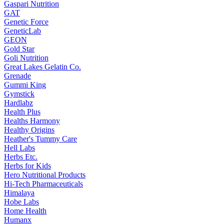
Gaspari Nutrition
GAT
Genetic Force
GeneticLab
GEON
Gold Star
Goli Nutrition
Great Lakes Gelatin Co.
Grenade
Gummi King
Gymstick
Hardlabz
Health Plus
Healths Harmony
Healthy Origins
Heather's Tummy Care
Hell Labs
Herbs Etc.
Herbs for Kids
Hero Nutritional Products
Hi-Tech Pharmaceuticals
Himalaya
Hobe Labs
Home Health
Humanx