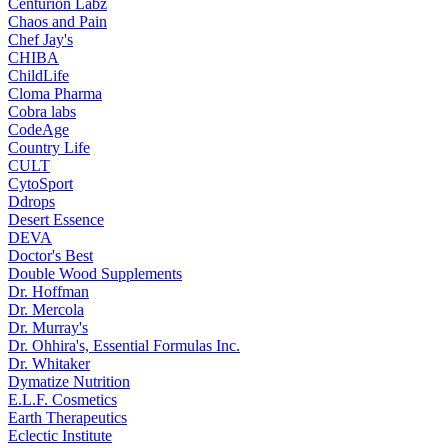
Centurion Labz
Chaos and Pain
Chef Jay's
CHIBA
ChildLife
Cloma Pharma
Cobra labs
CodeAge
Country Life
CULT
CytoSport
Ddrops
Desert Essence
DEVA
Doctor's Best
Double Wood Supplements
Dr. Hoffman
Dr. Mercola
Dr. Murray's
Dr. Ohhira's, Essential Formulas Inc.
Dr. Whitaker
Dymatize Nutrition
E.L.F. Cosmetics
Earth Therapeutics
Eclectic Institute