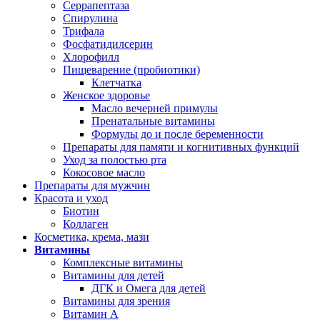
Серрапептаза
Спирулина
Трифала
Фосфатидилсерин
Хлорофилл
Пищеварение (пробиотики)
Клетчатка
Женское здоровье
Масло вечерней примулы
Пренатальные витамины
Формулы до и после беременности
Препараты для памяти и когнитивных функций
Уход за полостью рта
Кокосовое масло
Препараты для мужчин
Красота и уход
Биотин
Коллаген
Косметика, крема, мази
Витамины
Комплексные витамины
Витамины для детей
ДГК и Омега для детей
Витамины для зрения
Витамин А