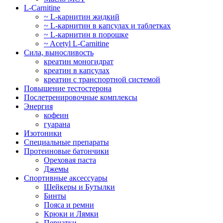
L-Carnitine
~ L-карнитин жидкий
~ L-карнитин в капсулах и таблетках
~ L-карнитин в порошке
~ Acetyl L-Carnitine
Сила, выносливость
креатин моногидрат
креатин в капсулах
креатин с транспортной системой
Повышение тестостерона
Послетренировочные комплексы
Энергия
кофеин
гуарана
Изотоники
Специальные препараты
Протеиновые батончики
Ореховая паста
Джемы
Спортивные аксессуары
Шейкеры и Бутылки
Бинты
Пояса и ремни
Крюки и Лямки
Перчатки