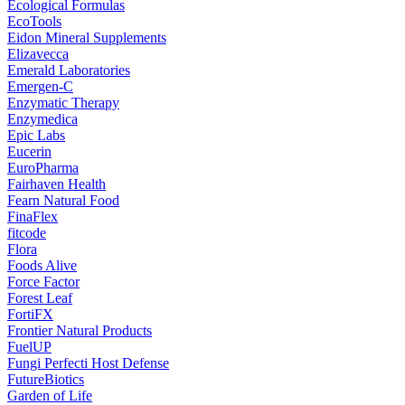
Ecological Formulas
EcoTools
Eidon Mineral Supplements
Elizavecca
Emerald Laboratories
Emergen-C
Enzymatic Therapy
Enzymedica
Epic Labs
Eucerin
EuroPharma
Fairhaven Health
Fearn Natural Food
FinaFlex
fitcode
Flora
Foods Alive
Force Factor
Forest Leaf
FortiFX
Frontier Natural Products
FuelUP
Fungi Perfecti Host Defense
FutureBiotics
Garden of Life