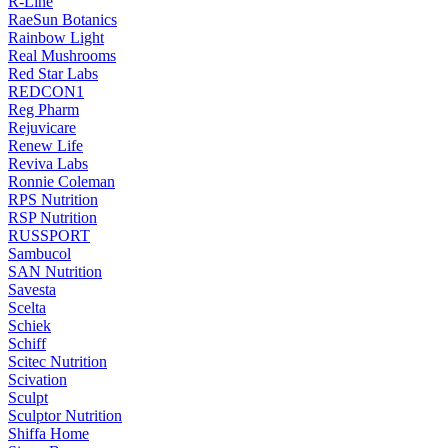
R-Line
RaeSun Botanics
Rainbow Light
Real Mushrooms
Red Star Labs
REDCON1
Reg Pharm
Rejuvicare
Renew Life
Reviva Labs
Ronnie Coleman
RPS Nutrition
RSP Nutrition
RUSSPORT
Sambucol
SAN Nutrition
Savesta
Scelta
Schiek
Schiff
Scitec Nutrition
Scivation
Sculpt
Sculptor Nutrition
Shiffa Home