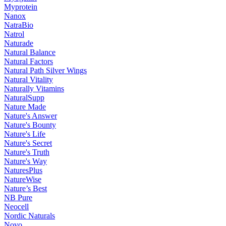
Myprotein
Nanox
NatraBio
Natrol
Naturade
Natural Balance
Natural Factors
Natural Path Silver Wings
Natural Vitality
Naturally Vitamins
NaturalSupp
Nature Made
Nature's Answer
Nature's Bounty
Nature's Life
Nature's Secret
Nature's Truth
Nature's Way
NaturesPlus
NatureWise
Nature’s Best
NB Pure
Neocell
Nordic Naturals
Novo