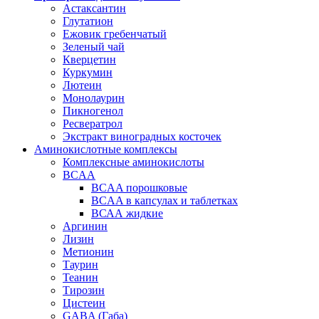
Астаксантин
Глутатион
Ежовик гребенчатый
Зеленый чай
Кверцетин
Куркумин
Лютеин
Монолаурин
Пикногенол
Ресвератрол
Экстракт виноградных косточек
Аминокислотные комплексы
Комплексные аминокислоты
BCAA
BCAA порошковые
BCAA в капсулах и таблетках
ВСАА жидкие
Аргинин
Лизин
Метионин
Таурин
Теанин
Тирозин
Цистеин
GABA (Габа)