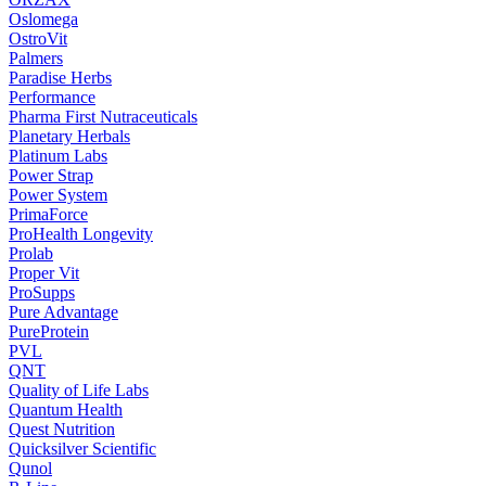
Oslomega
OstroVit
Palmers
Paradise Herbs
Performance
Pharma First Nutraceuticals
Planetary Herbals
Platinum Labs
Power Strap
Power System
PrimaForce
ProHealth Longevity
Prolab
Proper Vit
ProSupps
Pure Advantage
PureProtein
PVL
QNT
Quality of Life Labs
Quantum Health
Quest Nutrition
Quicksilver Scientific
Qunol