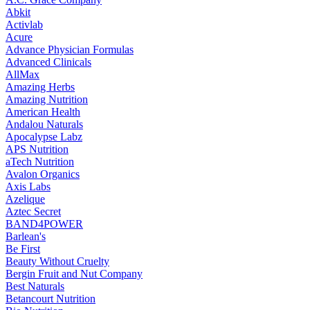
Abkit
Activlab
Acure
Advance Physician Formulas
Advanced Clinicals
AllMax
Amazing Herbs
Amazing Nutrition
American Health
Andalou Naturals
Apocalypse Labz
APS Nutrition
aTech Nutrition
Avalon Organics
Axis Labs
Azelique
Aztec Secret
BAND4POWER
Barlean's
Be First
Beauty Without Cruelty
Bergin Fruit and Nut Company
Best Naturals
Betancourt Nutrition