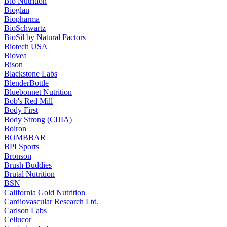
Bio Nutrition
Bioglan
Biopharma
BioSchwartz
BioSil by Natural Factors
Biotech USA
Biovea
Bison
Blackstone Labs
BlenderBottle
Bluebonnet Nutrition
Bob's Red Mill
Body First
Body Strong (США)
Boiron
BOMBBAR
BPI Sports
Bronson
Brush Buddies
Brutal Nutrition
BSN
California Gold Nutrition
Cardiovascular Research Ltd.
Carlson Labs
Cellucor