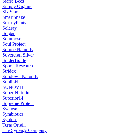
Sierra Bees
Simply Organic
Six Star
SmartShake
SmartyPants
Solaray
Solgar
Solumeve
Soul Project
Source Naturals
Sovereign Silver
SpiderBottle
Sports Research
Stridex
Sundown Naturals
Sunlipid
SUNOVIT
Super Nutrition
Superior14
Supreme Protein
Swanson
Symbiotics
Syntrax
Terra Origin
The Synergy Company