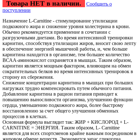
Товара НЕТ в наличии.
Сообщить о
поступлении
Назначение L-Carnitine - стимулирование утилизации
подкожного жира и снижение уровня холестерина в крови.
Обычно рекомендуется применение в сочетании с
разгрузочными диетами. Во время интенсивной тренировки
карнитин, способствуя утилизации жиров, вносит свою лепту
в обеспечение энергией мышечной работы, и, чем больше
карнитина находится в организме, тем большее количество
ВСАА-аминокислот сохраняется в мышцах. Таким образом,
карнитин является мощным фактором, влияющим на обмен
сократительных белков во время интенсивных тренировок в
сторону их сбережения.
Снижение концентрации карнитина в мышцах при больших
нагрузках трудно компенсировать путем обычного питания.
Добавление карнитина в рацион питания приводит к
повышению выносливости организма, улучшению функции
сердца, уменьшению подкожного жира, более быстрому
восстановлению за счет общего улучшения обменных
процессов в клетках.
Основная формула выглядит так: ЖИР + КИСЛОРОД + L-
CARNITINE = ЭНЕРГИЯ. Таким образом, L- Carnitine
является для всех спортсменов крайне важным посредником в
жировом обмене веществ. Экономится запас гликогена,