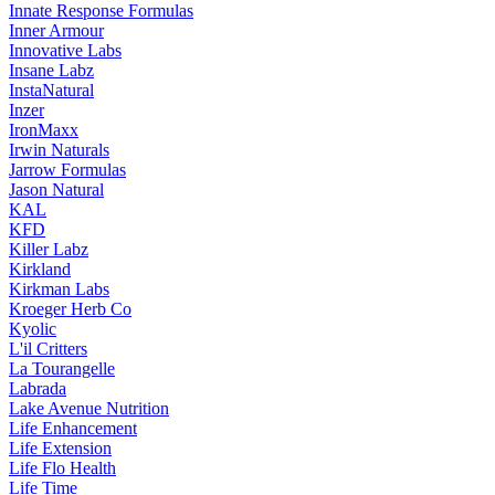
Innate Response Formulas
Inner Armour
Innovative Labs
Insane Labz
InstaNatural
Inzer
IronMaxx
Irwin Naturals
Jarrow Formulas
Jason Natural
KAL
KFD
Killer Labz
Kirkland
Kirkman Labs
Kroeger Herb Co
Kyolic
L'il Critters
La Tourangelle
Labrada
Lake Avenue Nutrition
Life Enhancement
Life Extension
Life Flo Health
Life Time