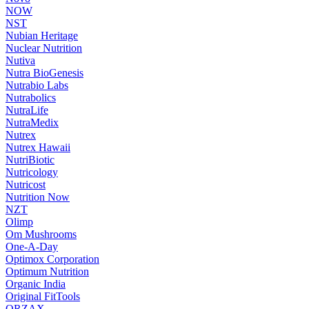
NOW
NST
Nubian Heritage
Nuclear Nutrition
Nutiva
Nutra BioGenesis
Nutrabio Labs
Nutrabolics
NutraLife
NutraMedix
Nutrex
Nutrex Hawaii
NutriBiotic
Nutricology
Nutricost
Nutrition Now
NZT
Olimp
Om Mushrooms
One-A-Day
Optimox Corporation
Optimum Nutrition
Organic India
Original FitTools
ORZAX