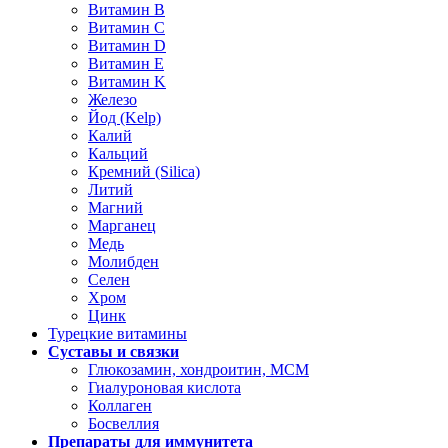
Витамин В
Витамин C
Витамин D
Витамин Е
Витамин K
Железо
Йод (Kelp)
Калий
Кальций
Кремний (Silica)
Литий
Магний
Марганец
Медь
Молибден
Селен
Хром
Цинк
Турецкие витамины
Суставы и связки
Глюкозамин, хондроитин, МСМ
Гиалуроновая кислота
Коллаген
Босвеллия
Препараты для иммунитета