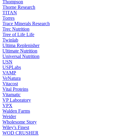
Thompson
Thorne Research
TITAN
Torres
Trace Minerals Research
Trec Nutrition
Tree of Life Life
Twinlab
Ultima Replenisher
Ultimate Nutrition
Universal Nutrition
USN
USPLabs
VAMP
VeNatura
Vitacost
Vital Proteins
Vitamatic
VP Laboratory
VPX
Walden Farms
Weider
Wholesome Story
Wiley's Finest
WOD CRUSHER