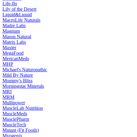
Life-flo
Lily of the Desert
Liquid&Liquid
MacroLife Naturals
Madre Labs
Magnum
Mason Natural
Matrix Labs
Maxler
MegaFood
MericanMeds
MHP
Michael's Naturopathic
Mild By Nature
Mommy's Bliss
Morningstar Minerals
MRI
MRM
Multipower
MuscleLab Nutrition
MuscleMeds
MusclePharm
MuscleTech
Mutant (Fit Foods)
Myogenix