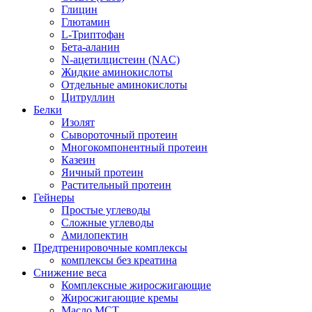
Глицин
Глютамин
L-Триптофан
Бета-аланин
N-ацетилцистеин (NAC)
Жидкие аминокислоты
Отдельные аминокислоты
Цитруллин
Белки
Изолят
Сывороточный протеин
Многокомпонентный протеин
Казеин
Яичный протеин
Растительный протеин
Гейнеры
Простые углеводы
Сложные углеводы
Амилопектин
Предтренировочные комплексы
комплексы без креатина
Снижение веса
Комплексные жиросжигающие
Жиросжигающие кремы
Масло МСТ