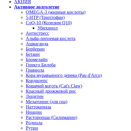
АКЦИЯ
Активное долголетие
OMEGA-3 (жирные кислоты)
5-HTP (Триптофан)
CoQ-10 (Коэнзим Q10)
Убихинол
Антистресс
Альфа-липоевая кислота
Ашваганда
Берберин
Бетаин
Бромелайн
Гинкго Билоба
Гравиола
Кора муравьиного дерева (Pau d'Arco)
Кордицепс
Кошачий коготь (Cat's Claw)
Красный дрожжевой рис
Лецитин
Мелатонин (для сна)
Наттокиназа
Ниацин
Расторопша (Силимарин)
Родиола
Рутин