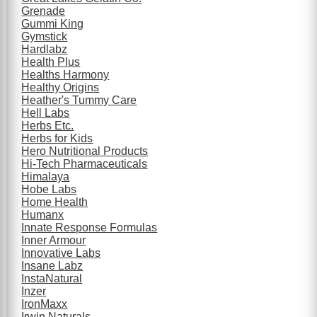
Grenade
Gummi King
Gymstick
Hardlabz
Health Plus
Healths Harmony
Healthy Origins
Heather's Tummy Care
Hell Labs
Herbs Etc.
Herbs for Kids
Hero Nutritional Products
Hi-Tech Pharmaceuticals
Himalaya
Hobe Labs
Home Health
Humanx
Innate Response Formulas
Inner Armour
Innovative Labs
Insane Labz
InstaNatural
Inzer
IronMaxx
Irwin Naturals