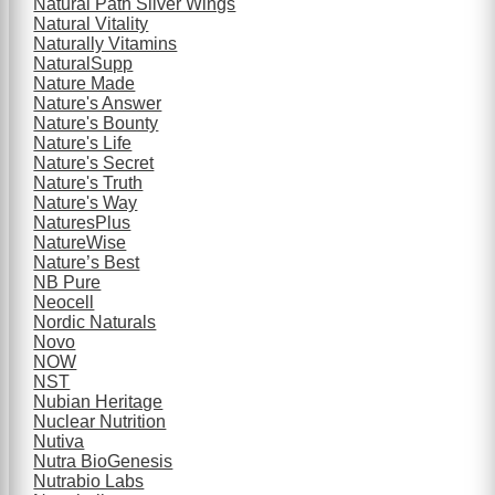
Natural Path Silver Wings
Natural Vitality
Naturally Vitamins
NaturalSupp
Nature Made
Nature's Answer
Nature's Bounty
Nature's Life
Nature's Secret
Nature's Truth
Nature's Way
NaturesPlus
NatureWise
Nature’s Best
NB Pure
Neocell
Nordic Naturals
Novo
NOW
NST
Nubian Heritage
Nuclear Nutrition
Nutiva
Nutra BioGenesis
Nutrabio Labs