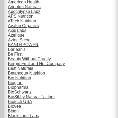
American Health
Andalou Naturals
Apocalypse Labz
APS Nutrition
aTech Nutrition
Avalon Organics
Axis Labs
Azelique
Aztec Secret
BAND4POWER
Barlean's
Be First
Beauty Without Cruelty
Bergin Fruit and Nut Company
Best Naturals
Betancourt Nutrition
Bio Nutrition
Bioglan
Biopharma
BioSchwartz
BioSil by Natural Factors
Biotech USA
Biovea
Bison
Blackstone Labs