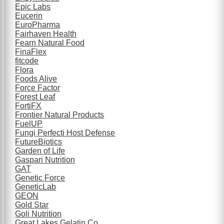
Epic Labs
Eucerin
EuroPharma
Fairhaven Health
Fearn Natural Food
FinaFlex
fitcode
Flora
Foods Alive
Force Factor
Forest Leaf
FortiFX
Frontier Natural Products
FuelUP
Fungi Perfecti Host Defense
FutureBiotics
Garden of Life
Gaspari Nutrition
GAT
Genetic Force
GeneticLab
GEON
Gold Star
Goli Nutrition
Great Lakes Gelatin Co.