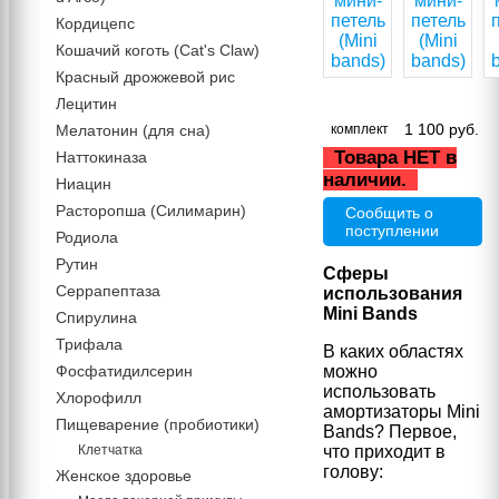
Кордицепс
Кошачий коготь (Cat's Claw)
Красный дрожжевой рис
Лецитин
1 100
руб.
Мелатонин (для сна)
комплект
Товара НЕТ в
Наттокиназа
наличии.
Ниацин
Расторопша (Силимарин)
Сообщить о
поступлении
Родиола
Рутин
Сферы
Серрапептаза
использования
Mini Bands
Спирулина
Трифала
В каких областях
Фосфатидилсерин
можно
использовать
Хлорофилл
амортизаторы Mini
Пищеварение (пробиотики)
Bands? Первое,
Клетчатка
что приходит в
голову:
Женское здоровье