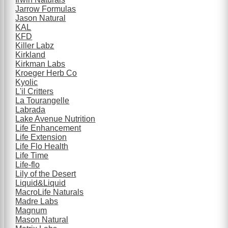
Jarrow Formulas
Jason Natural
KAL
KFD
Killer Labz
Kirkland
Kirkman Labs
Kroeger Herb Co
Kyolic
L'il Critters
La Tourangelle
Labrada
Lake Avenue Nutrition
Life Enhancement
Life Extension
Life Flo Health
Life Time
Life-flo
Lily of the Desert
Liquid&Liquid
MacroLife Naturals
Madre Labs
Magnum
Mason Natural