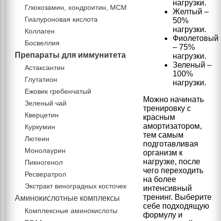
нагрузки.
Глюкозамин, хондроитин, МСМ
Желтый –
Гиалуроновая кислота
50%
нагрузки.
Коллаген
Фиолетовый
Босвеллия
– 75%
Препараты для иммунитета
нагрузки.
Зеленый –
Астаксантин
100%
Глутатион
нагрузки.
Ежовик гребенчатый
Можно начинать
Зеленый чай
тренировку с
Кверцетин
красным
амортизатором,
Куркумин
тем самым
Лютеин
подготавливая
Монолаурин
организм к
нагрузке, после
Пикногенол
чего переходить
Ресвератрол
на более
Экстракт виноградных косточек
интенсивный
тренинг. Выберите
Аминокислотные комплексы
себе подходящую
Комплексные аминокислоты
формулу и