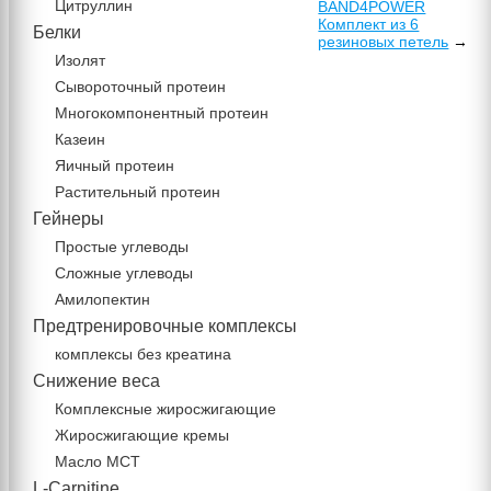
Цитруллин
BAND4POWER
Комплект из 6
Белки
резиновых петель
→
Изолят
Сывороточный протеин
Многокомпонентный протеин
Казеин
Яичный протеин
Растительный протеин
Гейнеры
Простые углеводы
Сложные углеводы
Амилопектин
Предтренировочные комплексы
комплексы без креатина
Снижение веса
Комплексные жиросжигающие
Жиросжигающие кремы
Масло МСТ
L-Carnitine