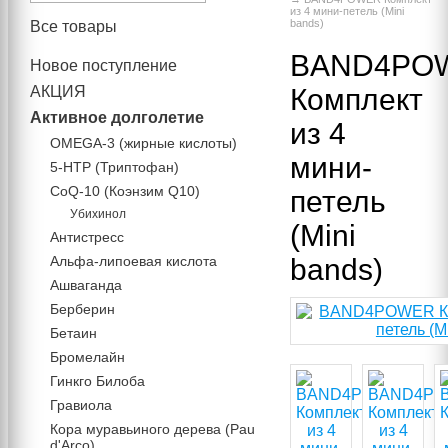
из 4 мини-петель (Mini
bands)
Все товары
BAND4PO
Новое поступление
АКЦИЯ
Комплект
Активное долголетие
из 4
OMEGA-3 (жирные кислоты)
мини-
5-HTP (Триптофан)
CoQ-10 (Коэнзим Q10)
петель
Убихинол
(Mini
Антистресс
Альфа-липоевая кислота
bands)
Ашваганда
Берберин
Бетаин
Бромелайн
Гинкго Билоба
Гравиола
Кора муравьиного дерева (Pau
d'Arco)