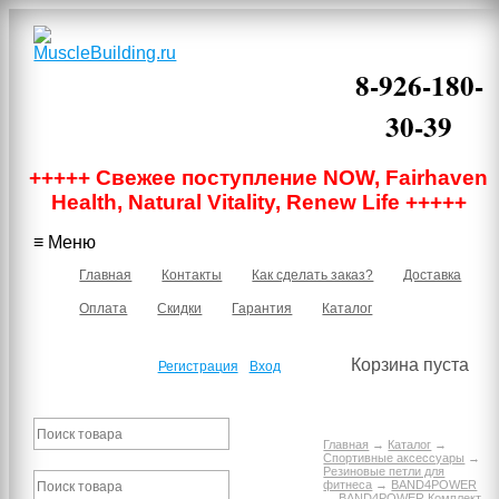
8-926-180-
30-39
Москва, м.
+++++ Свежее поступление NOW, Fairhaven
Бауманская,
Нижняя
Health, Natural Vitality, Renew Life +++++
Красносельская
40/12 корпус 6,
≡ Меню
подъезд 1, 2
этаж, офис 219В
Главная
Контакты
Как сделать заказ?
Доставка
Оплата
Скидки
Гарантия
Каталог
Корзина пуста
Регистрация
Вход
Главная
→
Каталог
→
Спортивные аксессуары
→
Резиновые петли для
фитнеса
→
BAND4POWER
→ BAND4POWER Комплект