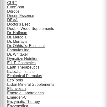
CULT
CytoSport
Ddrops
Desert Essence
DEVA
Doctor's Best
Double Wood Supplements
Dr. Hoffman
Dr. Mercola
Dr. Murray's
Dr. Ohhira's, Essential
Formulas Inc.
Dr. Whitaker
Dymatize Nutrition
E.L.F. Cosmetics
Earth Therapeutics
Eclectic Institute
Ecological Formulas
EcoTools
Eidon Mineral Supplements
Elizavecca
Emerald Laboratories
Emergen-C
Enzymatic Therapy
Enzymedica