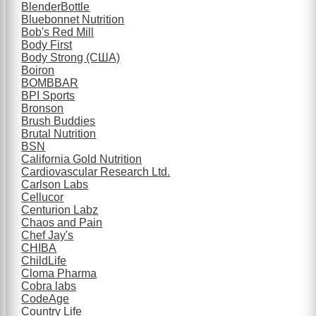
BlenderBottle
Bluebonnet Nutrition
Bob's Red Mill
Body First
Body Strong (США)
Boiron
BOMBBAR
BPI Sports
Bronson
Brush Buddies
Brutal Nutrition
BSN
California Gold Nutrition
Cardiovascular Research Ltd.
Carlson Labs
Cellucor
Centurion Labz
Chaos and Pain
Chef Jay's
CHIBA
ChildLife
Cloma Pharma
Cobra labs
CodeAge
Country Life