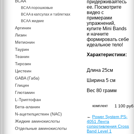
BCAA
придерживайтесь
ее. Посмотрите
BCAA порошковые
видео с
BCAA в капсулах и таблетках
примерами
ВСАА жидкие
упражнений,
Аргинин
купите Mini Bands
и начните
Лизин
формировать себе
Метионин
идеальное тело!
Таурин
Характеристики:
Теанин
Тирозин
Длина 25см
Цистеин
GABA (Габа)
Ширина 5 см
Глицин
Вес 80 грамм
Глютамин
L-Триптофан
1 100
руб
комплект
Бета-аланин
N-ацетилцистеин (NAC)
←
Power System PS-
Жидкие аминокислоты
4051 Лента
сопротивления Cross
Отдельные аминокислоты
Band Level 1