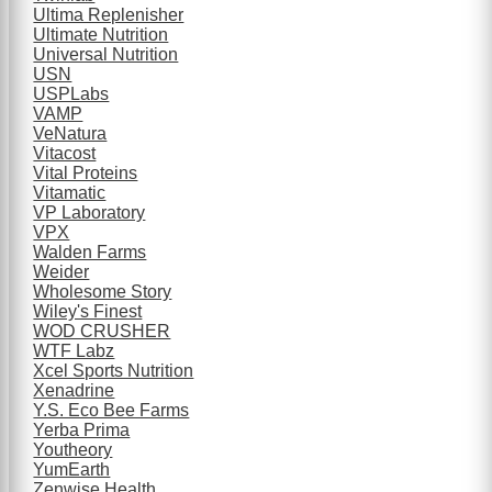
Ultima Replenisher
Ultimate Nutrition
Universal Nutrition
USN
USPLabs
VAMP
VeNatura
Vitacost
Vital Proteins
Vitamatic
VP Laboratory
VPX
Walden Farms
Weider
Wholesome Story
Wiley's Finest
WOD CRUSHER
WTF Labz
Xcel Sports Nutrition
Xenadrine
Y.S. Eco Bee Farms
Yerba Prima
Youtheory
YumEarth
Zenwise Health