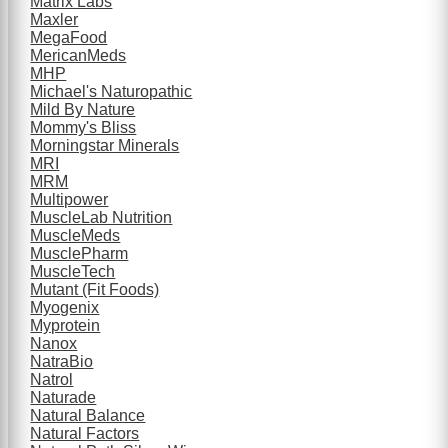
Matrix Labs
Maxler
MegaFood
MericanMeds
MHP
Michael's Naturopathic
Mild By Nature
Mommy's Bliss
Morningstar Minerals
MRI
MRM
Multipower
MuscleLab Nutrition
MuscleMeds
MusclePharm
MuscleTech
Mutant (Fit Foods)
Myogenix
Myprotein
Nanox
NatraBio
Natrol
Naturade
Natural Balance
Natural Factors