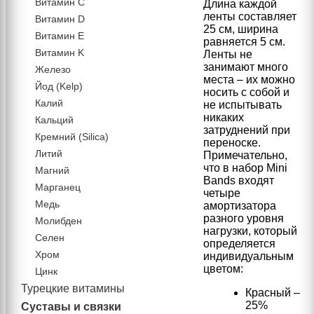
Витамин C
Длина каждой
ленты составляет
Витамин D
25 см, ширина
Витамин Е
равняется 5 см.
Витамин K
Ленты не
занимают много
Железо
места – их можно
Йод (Kelp)
носить с собой и
Калий
не испытывать
никаких
Кальций
затруднений при
Кремний (Silica)
переноске.
Литий
Примечательно,
что в набор Mini
Магний
Bands входят
Марганец
четыре
Медь
амортизатора
разного уровня
Молибден
нагрузки, который
Селен
определяется
Хром
индивидуальным
цветом:
Цинк
Турецкие витамины
Красный –
25%
Суставы и связки