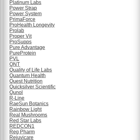
Platinum Labs
Power Strap
Power System
PrimaForce
ProHealth Longevity
Prolab
Proper Vit
ProSupps
Pure Advantage
PureProtein
PVL
QNT
Quality of Life Labs
Quantum Health
Quest Nutrition
Quicksilver Scientific
Qunol
R-Line
RaeSun Botanics
Rainbow Light
Real Mushrooms
Red Star Labs
REDCON1
Reg Pharm
Rejuvicare