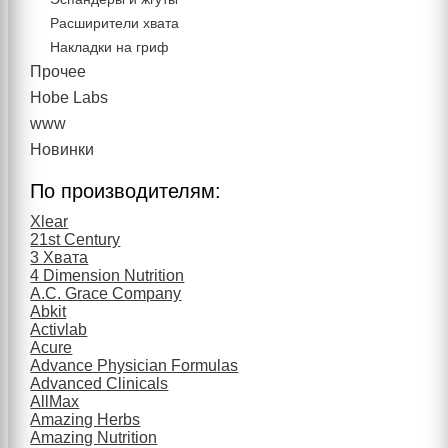
Расширители хвата
Накладки на гриф
Прочее
Hobe Labs
www
Новинки
По производителям:
Xlear
21st Century
3 Хвата
4 Dimension Nutrition
A.C. Grace Company
Abkit
Activlab
Acure
Advance Physician Formulas
Advanced Clinicals
AllMax
Amazing Herbs
Amazing Nutrition