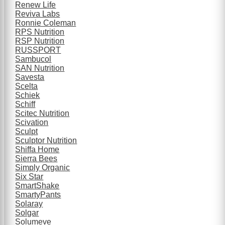
Renew Life
Reviva Labs
Ronnie Coleman
RPS Nutrition
RSP Nutrition
RUSSPORT
Sambucol
SAN Nutrition
Savesta
Scelta
Schiek
Schiff
Scitec Nutrition
Scivation
Sculpt
Sculptor Nutrition
Shiffa Home
Sierra Bees
Simply Organic
Six Star
SmartShake
SmartyPants
Solaray
Solgar
Solumeve