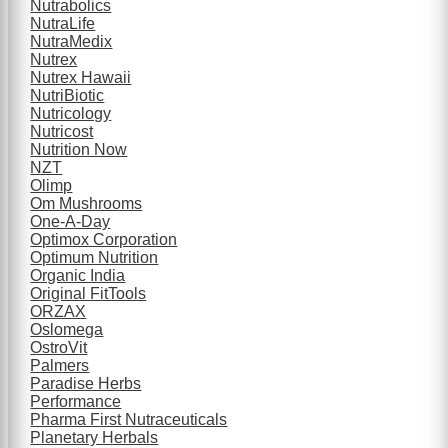
Nutrabolics
NutraLife
NutraMedix
Nutrex
Nutrex Hawaii
NutriBiotic
Nutricology
Nutricost
Nutrition Now
NZT
Olimp
Om Mushrooms
One-A-Day
Optimox Corporation
Optimum Nutrition
Organic India
Original FitTools
ORZAX
Oslomega
OstroVit
Palmers
Paradise Herbs
Performance
Pharma First Nutraceuticals
Planetary Herbals