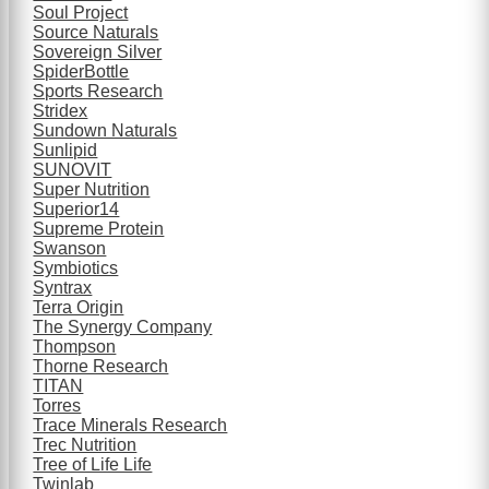
Soul Project
Source Naturals
Sovereign Silver
SpiderBottle
Sports Research
Stridex
Sundown Naturals
Sunlipid
SUNOVIT
Super Nutrition
Superior14
Supreme Protein
Swanson
Symbiotics
Syntrax
Terra Origin
The Synergy Company
Thompson
Thorne Research
TITAN
Torres
Trace Minerals Research
Trec Nutrition
Tree of Life Life
Twinlab