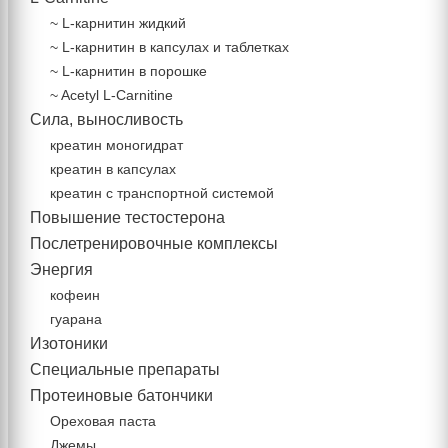
~ L-карнитин жидкий
~ L-карнитин в капсулах и таблетках
~ L-карнитин в порошке
~ Acetyl L-Carnitine
Сила, выносливость
креатин моногидрат
креатин в капсулах
креатин с транспортной системой
Повышение тестостерона
Послетренировочные комплексы
Энергия
кофеин
гуарана
Изотоники
Специальные препараты
Протеиновые батончики
Ореховая паста
Джемы