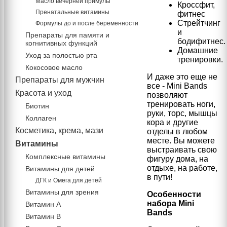
Масло вечерней примулы
Кроссфит,
Пренатальные витамины
фитнес
Стрейтчинг
Формулы до и после беременности
и
Препараты для памяти и
бодифитнес.
когнитивных функций
Домашние
Уход за полостью рта
тренировки.
Кокосовое масло
И даже это еще не
Препараты для мужчин
все - Mini Bands
Красота и уход
позволяют
тренировать ноги,
Биотин
руки, торс, мышцы
Коллаген
кора и другие
Косметика, крема, мази
отделы в любом
месте. Вы можете
Витамины
выстраивать свою
Комплексные витамины
фигуру дома, на
отдыхе, на работе,
Витамины для детей
в пути!
ДГК и Омега для детей
Витамины для зрения
Особенности
набора Mini
Витамин А
Bands
Витамин В